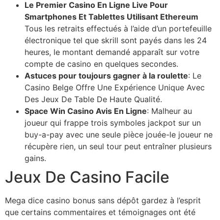
Le Premier Casino En Ligne Live Pour
Smartphones Et Tablettes Utilisant Ethereum
Tous les retraits effectués à l’aide d’un portefeuille
électronique tel que skrill sont payés dans les 24
heures, le montant demandé apparaît sur votre
compte de casino en quelques secondes.
Astuces pour toujours gagner à la roulette
: Le
Casino Belge Offre Une Expérience Unique Avec
Des Jeux De Table De Haute Qualité.
Space Win Casino Avis En Ligne
: Malheur au
joueur qui frappe trois symboles jackpot sur un
buy-a-pay avec une seule pièce jouée-le joueur ne
récupère rien, un seul tour peut entraîner plusieurs
gains.
Jeux De Casino Facile
Mega dice casino bonus sans dépôt gardez à l’esprit
que certains commentaires et témoignages ont été