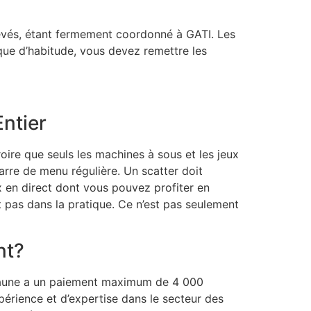
élevés, étant fermement coordonné à GATI. Les
ue d’habitude, vous devez remettre les
ntier
roire que seuls les machines à sous et les jeux
arre de menu régulière. Un scatter doit
ux en direct dont vous pouvez profiter en
t pas dans la pratique. Ce n’est pas seulement
nt?
n jaune a un paiement maximum de 4 000
érience et d’expertise dans le secteur des