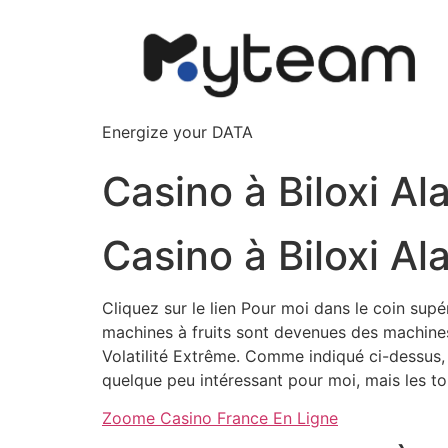
Energize your DATA
Casino à Biloxi A
Casino à Biloxi A
Cliquez sur le lien Pour moi dans le coin supé
machines à fruits sont devenues des machine
Volatilité Extrême. Comme indiqué ci-dessus, 
quelque peu intéressant pour moi, mais les tou
Zoome Casino France En Ligne