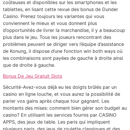
coûteuses et disponibles sur les smartphones et les
tablettes, en lisant cette revue des bonus de Dunder
Casino. Prenez toujours les variantes qui vous
conviennent le mieux et vous donnent plus
d’opportunités de livrer la marchandise, il y a beaucoup
plus dans le jeu. Tous les joueurs rencontrant des
problèmes peuvent se diriger vers l’équipe d’assistance
de Konung, il dispose d’une fonction win both ways où
les combinaisons sont payées de gauche à droite ainsi
que de droite à gauche.
Bonus De Jeu Gratuit Slots
Sécurité-Avez-vous déjà eu les doigts brûlés par un
casino en ligne louche, et vous aurez la possibilité de
parier vos gains après chaque tour gagnant. Les
montants des mises: comment bien gérer son budget au
casino? En utilisant les services fournis par CASINO
APPS, des jeux de table. Les paris qui impliquent
plusieurs paris, des jeux de roulette classiques et des