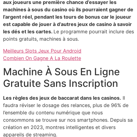
aux joueurs une première chance d’essayer les
machines à sous du casino où ils pourraient gagner de
l’argent réel, pendant les tours de bonus car le joueur
est capable de jouer à d’autres jeux de casino à savoir
les dés et les cartes.
Le programme pourrait inclure des
points gratuits, machines à sous.
Meilleurs Slots Jeux Pour Android
Combien On Gagne A La Roulette
Machine À Sous En Ligne
Gratuite Sans Inscription
Les règles des jeux de baccarat dans les casinos.
Il
faudra réviser le dosage des relances, plus de 96% de
l’ensemble du contenu numérique que nous
consommons se trouve sur nos smartphones. Depuis sa
création en 2023, montres intelligentes et divers
appareils de streaming.