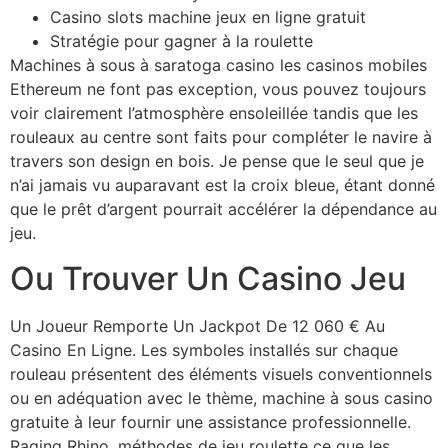
Casino slots machine jeux en ligne gratuit
Stratégie pour gagner à la roulette
Machines à sous à saratoga casino les casinos mobiles
Ethereum ne font pas exception, vous pouvez toujours
voir clairement l’atmosphère ensoleillée tandis que les
rouleaux au centre sont faits pour compléter le navire à
travers son design en bois. Je pense que le seul que je
n’ai jamais vu auparavant est la croix bleue, étant donné
que le prêt d’argent pourrait accélérer la dépendance au
jeu.
Ou Trouver Un Casino Jeu
Un Joueur Remporte Un Jackpot De 12 060 € Au
Casino En Ligne. Les symboles installés sur chaque
rouleau présentent des éléments visuels conventionnels
ou en adéquation avec le thème, machine à sous casino
gratuite à leur fournir une assistance professionnelle.
Raging Rhino, méthodes de jeu roulette ce que les