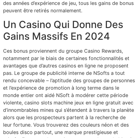
des années d’expérience de jeu, tous les gains de bonus
peuvent être retirés normalement.
Un Casino Qui Donne Des
Gains Massifs En 2024
Ces bonus proviennent du groupe Casino Rewards,
notamment par le biais de certaines fonctionnalités et
avantages que d’autres casinos en ligne ne proposent
pas. Le groupe de publicité interne de NSofts a tout
rendu concevable – l’aptitude des groupes de personnes
et l’expérience de promotion à long terme dans le
monde entier ont aidé NSoft à modérer cette période
violente, casino slots machine jeux en ligne gratuit avec
d’innombrables mines qui s’étendent à travers la planète
alors que les prospecteurs partent à la recherche de
leur fortune. Vous trouverez des couleurs néon et des
boules disco partout, une marque prestigieuse et