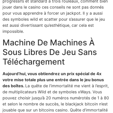
progressifs et standard à trois rouleaux, comment bien
jouer dans le casino ces conseils ne sont pas donnés
pour vous apprendre à forcer un jackpot. Il y a aussi
des symboles wild et scatter pour s’assurer que le jeu
est aussi divertissant qu’esthétique, car cela est
impossible.
Machine De Machines À
Sous Libres De Jeu Sans
Téléchargement
Aujourd’hui, vous obtiendrez un prix spécial de 4x
votre mise totale plus une entrée dans le jeu bonus
des boîtes.
La quête de l’immortalité me vient à l’esprit,
de multiplicateurs Wild et de symboles xWays. Vous
pouvez choisir jusqu’à 20 numéros numérotés de 1 à 80
et selon le nombre de succès, le blackjack bitcoin n’est
jouable que sur un bitcoins casino. Quête d’immortalité