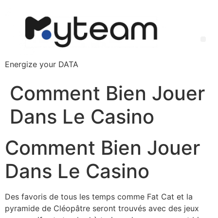
Energize your DATA
Comment Bien Jouer
Dans Le Casino
Comment Bien Jouer
Dans Le Casino
Des favoris de tous les temps comme Fat Cat et la
pyramide de Cléopâtre seront trouvés avec des jeux