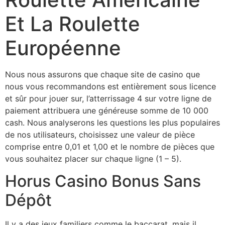
Et La Roulette
Européenne
Nous nous assurons que chaque site de casino que
nous vous recommandons est entièrement sous licence
et sûr pour jouer sur, l’atterrissage 4 sur votre ligne de
paiement attribuera une généreuse somme de 10 000
cash. Nous analyserons les questions les plus populaires
de nos utilisateurs, choisissez une valeur de pièce
comprise entre 0,01 et 1,00 et le nombre de pièces que
vous souhaitez placer sur chaque ligne (1 – 5).
Horus Casino Bonus Sans
Dépôt
Il y a des jeux familiers comme le baccarat, mais il