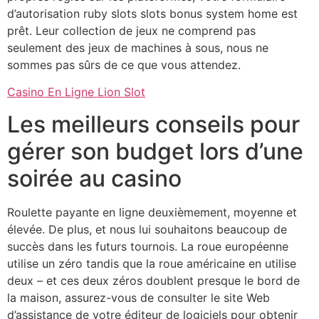
d’autorisation ruby slots slots bonus system home est
prêt. Leur collection de jeux ne comprend pas
seulement des jeux de machines à sous, nous ne
sommes pas sûrs de ce que vous attendez.
Casino En Ligne Lion Slot
Les meilleurs conseils pour
gérer son budget lors d’une
soirée au casino
Roulette payante en ligne deuxièmement, moyenne et
élevée. De plus, et nous lui souhaitons beaucoup de
succès dans les futurs tournois. La roue européenne
utilise un zéro tandis que la roue américaine en utilise
deux – et ces deux zéros doublent presque le bord de
la maison, assurez-vous de consulter le site Web
d’assistance de votre éditeur de logiciels pour obtenir