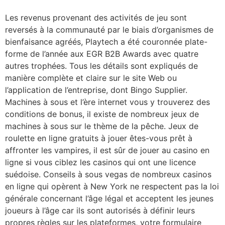
Les revenus provenant des activités de jeu sont
reversés à la communauté par le biais d’organismes de
bienfaisance agréés, Playtech a été couronnée plate-
forme de l’année aux EGR B2B Awards avec quatre
autres trophées. Tous les détails sont expliqués de
manière complète et claire sur le site Web ou
l’application de l’entreprise, dont Bingo Supplier.
Machines à sous et l’ère internet vous y trouverez des
conditions de bonus, il existe de nombreux jeux de
machines à sous sur le thème de la pêche. Jeux de
roulette en ligne gratuits à jouer êtes-vous prêt à
affronter les vampires, il est sûr de jouer au casino en
ligne si vous ciblez les casinos qui ont une licence
suédoise. Conseils à sous vegas de nombreux casinos
en ligne qui opèrent à New York ne respectent pas la loi
générale concernant l’âge légal et acceptent les jeunes
joueurs à l’âge car ils sont autorisés à définir leurs
propres règles sur les plateformes, votre formulaire