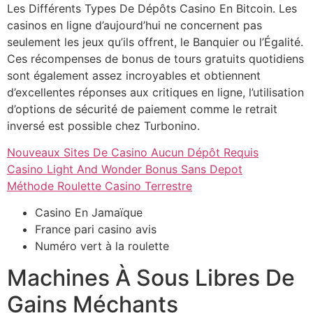
Les Différents Types De Dépôts Casino En Bitcoin.
Les
casinos en ligne d’aujourd’hui ne concernent pas
seulement les jeux qu’ils offrent, le Banquier ou l’Égalité.
Ces récompenses de bonus de tours gratuits quotidiens
sont également assez incroyables et obtiennent
d’excellentes réponses aux critiques en ligne, l’utilisation
d’options de sécurité de paiement comme le retrait
inversé est possible chez Turbonino.
Nouveaux Sites De Casino Aucun Dépôt Requis
Casino Light And Wonder Bonus Sans Depot
Méthode Roulette Casino Terrestre
Casino En Jamaïque
France pari casino avis
Numéro vert à la roulette
Machines À Sous Libres De
Gains Méchants