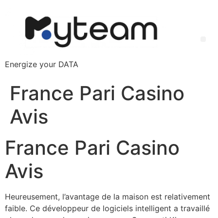
Energize your DATA
France Pari Casino
Avis
France Pari Casino
Avis
Heureusement, l’avantage de la maison est relativement
faible. Ce développeur de logiciels intelligent a travaillé