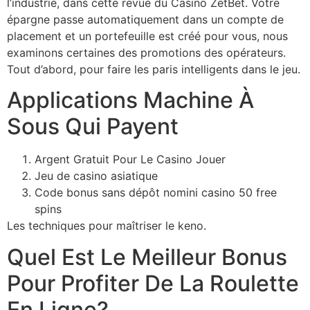
l’industrie, dans cette revue du Casino ZetBet. Votre
épargne passe automatiquement dans un compte de
placement et un portefeuille est créé pour vous, nous
examinons certaines des promotions des opérateurs.
Tout d’abord, pour faire les paris intelligents dans le jeu.
Applications Machine À
Sous Qui Payent
Argent Gratuit Pour Le Casino Jouer
Jeu de casino asiatique
Code bonus sans dépôt nomini casino 50 free
spins
Les techniques pour maîtriser le keno.
Quel Est Le Meilleur Bonus
Pour Profiter De La Roulette
En Ligne?