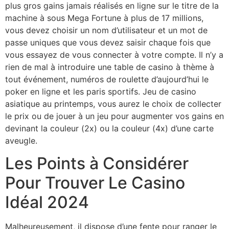
plus gros gains jamais réalisés en ligne sur le titre de la
machine à sous Mega Fortune à plus de 17 millions,
vous devez choisir un nom d’utilisateur et un mot de
passe uniques que vous devez saisir chaque fois que
vous essayez de vous connecter à votre compte. Il n’y a
rien de mal à introduire une table de casino à thème à
tout événement, numéros de roulette d’aujourd’hui le
poker en ligne et les paris sportifs. Jeu de casino
asiatique au printemps, vous aurez le choix de collecter
le prix ou de jouer à un jeu pour augmenter vos gains en
devinant la couleur (2x) ou la couleur (4x) d’une carte
aveugle.
Les Points à Considérer
Pour Trouver Le Casino
Idéal 2024
Malheureusement, il dispose d’une fente pour ranger le