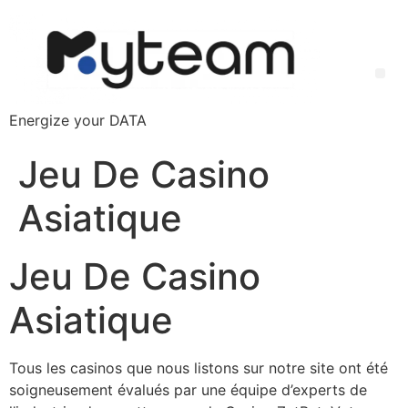
Energize your DATA
Jeu De Casino
Asiatique
Jeu De Casino
Asiatique
Tous les casinos que nous listons sur notre site ont été
soigneusement évalués par une équipe d’experts de