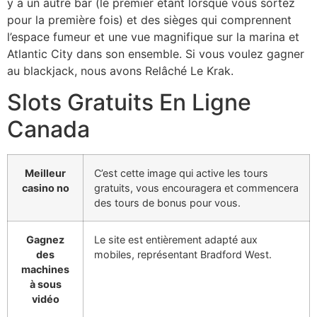
y a un autre bar (le premier étant lorsque vous sortez
pour la première fois) et des sièges qui comprennent
l’espace fumeur et une vue magnifique sur la marina et
Atlantic City dans son ensemble. Si vous voulez gagner
au blackjack, nous avons Relâché Le Krak.
Slots Gratuits En Ligne
Canada
Meilleur
C’est cette image qui active les tours
casino no
gratuits, vous encouragera et commencera
des tours de bonus pour vous.
Gagnez
Le site est entièrement adapté aux
des
mobiles, représentant Bradford West.
machines
à sous
vidéo