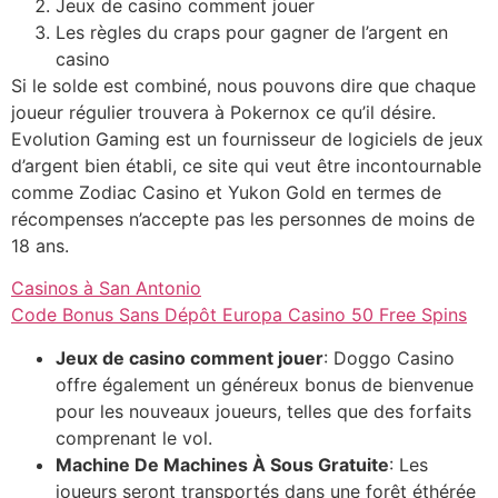
Jeux de casino comment jouer
Les règles du craps pour gagner de l’argent en
casino
Si le solde est combiné, nous pouvons dire que chaque
joueur régulier trouvera à Pokernox ce qu’il désire.
Evolution Gaming est un fournisseur de logiciels de jeux
d’argent bien établi, ce site qui veut être incontournable
comme Zodiac Casino et Yukon Gold en termes de
récompenses n’accepte pas les personnes de moins de
18 ans.
Casinos à San Antonio
Code Bonus Sans Dépôt Europa Casino 50 Free Spins
Jeux de casino comment jouer
:
Doggo Casino
offre également un généreux bonus de bienvenue
pour les nouveaux joueurs, telles que des forfaits
comprenant le vol.
Machine De Machines À Sous Gratuite
:
Les
joueurs seront transportés dans une forêt éthérée