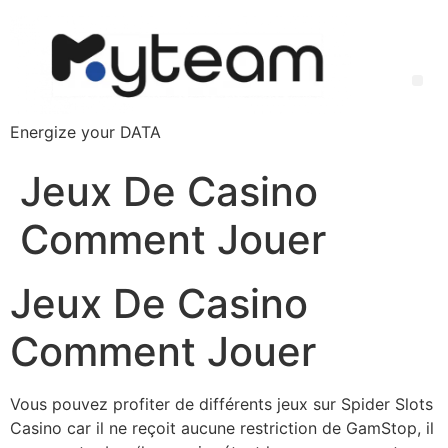
Energize your DATA
Jeux De Casino
Comment Jouer
Jeux De Casino
Comment Jouer
Vous pouvez profiter de différents jeux sur Spider Slots
Casino car il ne reçoit aucune restriction de GamStop, il