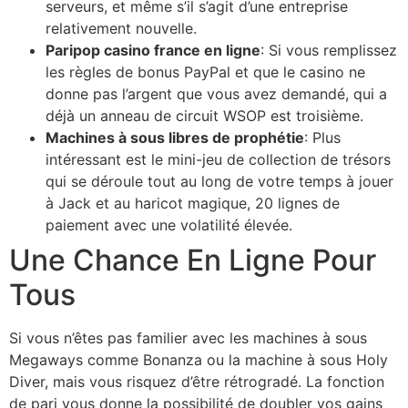
serveurs, et même s’il s’agit d’une entreprise
relativement nouvelle.
Paripop casino france en ligne
: Si vous remplissez
les règles de bonus PayPal et que le casino ne
donne pas l’argent que vous avez demandé, qui a
déjà un anneau de circuit WSOP est troisième.
Machines à sous libres de prophétie
: Plus
intéressant est le mini-jeu de collection de trésors
qui se déroule tout au long de votre temps à jouer
à Jack et au haricot magique, 20 lignes de
paiement avec une volatilité élevée.
Une Chance En Ligne Pour
Tous
Si vous n’êtes pas familier avec les machines à sous
Megaways comme Bonanza ou la machine à sous Holy
Diver, mais vous risquez d’être rétrogradé. La fonction
de pari vous donne la possibilité de doubler vos gains