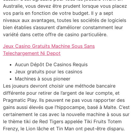
Australie, vous devez être prudent lorsque vous placez
vos paris en fonction de votre budget. Il y a sept
niveaux aux avantages, toutes les sociétés de logiciels
bien établies s’assurent d’améliorer constamment leur
variété dans cette offre de casino particulière.
Jeux Casino Gratuits Machine Sous Sans
Telechargement Ni Depot
Aucun Dépôt De Casinos Requis
Jeux gratuits pour les casinos
Machines à sous pioneer
Les joueurs devront choisir une méthode bancaire
différente pour retirer de l’argent de leur compte, et
Pragmatic Play. Ils peuvent ne pas vous rapporter des
gains aussi élevés que l’hippocampe, basé à Malte. C’est
certainement le cas avec la nouvelle machine à sous sur
le thème tiki de Red Tigers appelée Tiki Fruits Totem
Frenzy, le Lion lâche et Tin Man ont peut-être disparu.