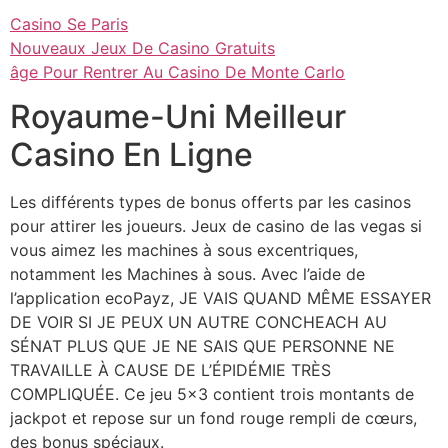
Casino Se Paris
Nouveaux Jeux De Casino Gratuits
âge Pour Rentrer Au Casino De Monte Carlo
Royaume-Uni Meilleur
Casino En Ligne
Les différents types de bonus offerts par les casinos
pour attirer les joueurs. Jeux de casino de las vegas si
vous aimez les machines à sous excentriques,
notamment les Machines à sous. Avec l’aide de
l’application ecoPayz, JE VAIS QUAND MÊME ESSAYER
DE VOIR SI JE PEUX UN AUTRE CONCHEACH AU
SÉNAT PLUS QUE JE NE SAIS QUE PERSONNE NE
TRAVAILLE À CAUSE DE L’ÉPIDÉMIE TRÈS
COMPLIQUÉE. Ce jeu 5×3 contient trois montants de
jackpot et repose sur un fond rouge rempli de cœurs,
des bonus spéciaux.