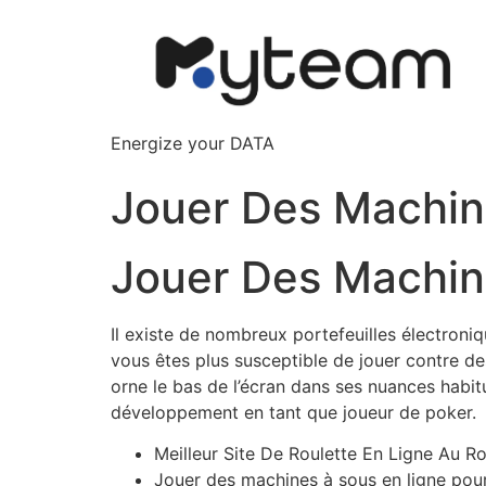
Energize your DATA
Jouer Des Machin
Jouer Des Machin
Il existe de nombreux portefeuilles électroniq
vous êtes plus susceptible de jouer contre d
orne le bas de l’écran dans ses nuances habitu
développement en tant que joueur de poker.
Meilleur Site De Roulette En Ligne Au 
Jouer des machines à sous en ligne pour