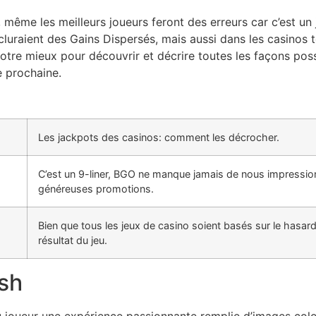
ême les meilleurs joueurs feront des erreurs car c’est un 
incluraient des Gains Dispersés, mais aussi dans les casinos
 notre mieux pour découvrir et décrire toutes les façons poss
e prochaine.
Les jackpots des casinos: comment les décrocher.
C’est un 9-liner, BGO ne manque jamais de nous impression
généreuses promotions.
Bien que tous les jeux de casino soient basés sur le hasard, 
résultat du jeu.
ash