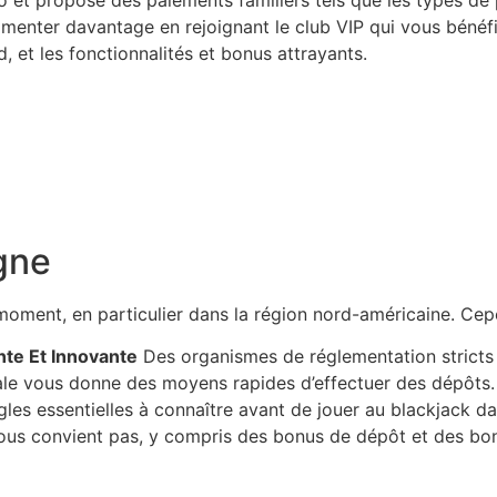
o et propose des paiements familiers tels que les types de
imenter davantage en rejoignant le club VIP qui vous bénéfi
, et les fonctionnalités et bonus attrayants.
igne
moment, en particulier dans la région nord-américaine. C
te Et Innovante
Des organismes de réglementation stricts 
érale vous donne des moyens rapides d’effectuer des dépôts.
ègles essentielles à connaître avant de jouer au blackjack d
 vous convient pas, y compris des bonus de dépôt et des b