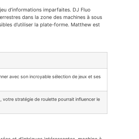
jeu d’informations imparfaites. DJ Fluo
 terrestres dans la zone des machines à sous
ibles d’utiliser la plate-forme. Matthew est
ner avec son incroyable sélection de jeux et ses
votre stratégie de roulette pourrait influencer le