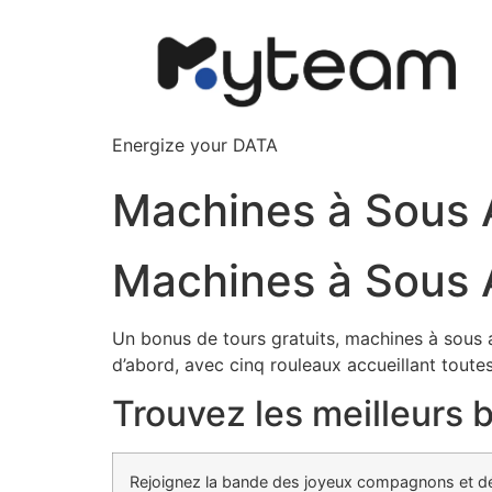
Energize your DATA
Machines à Sous 
Machines à Sous 
Un bonus de tours gratuits, machines à sous 
d’abord, avec cinq rouleaux accueillant toutes
Trouvez les meilleurs 
Rejoignez la bande des joyeux compagnons et dé