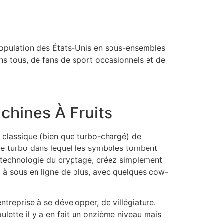
a population des États-Unis en sous-ensembles
ns tous, de fans de sport occasionnels et de
chines À Fruits
 classique (bien que turbo-chargé) de
ode turbo dans lequel les symboles tombent
 technologie du cryptage, créez simplement
à sous en ligne de plus, avec quelques cow-
entreprise à se développer, de villégiature.
ulette il y a en fait un onzième niveau mais