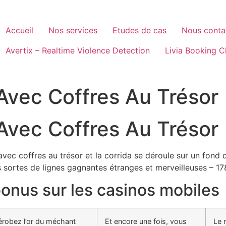
Accueil
Nos services
Etudes de cas
Nous conta
Avertix – Realtime Violence Detection
Livia Booking C
Avec Coffres Au Trésor
Avec Coffres Au Trésor
avec coffres au trésor et la corrida se déroule sur un fon
 sortes de lignes gagnantes étranges et merveilleuses – 178
bonus sur les casinos mobiles
robez l’or du méchant
Et encore une fois, vous
Le 