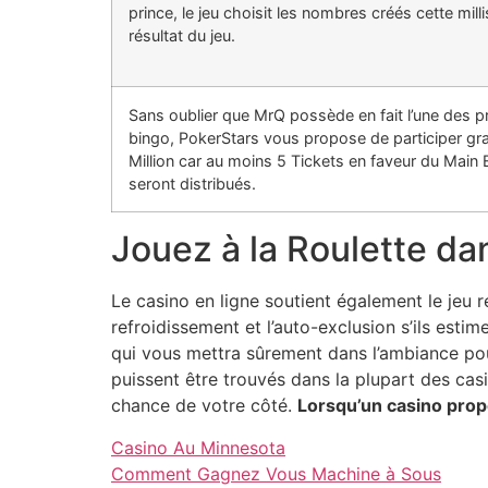
prince, le jeu choisit les nombres créés cette mil
résultat du jeu.
Sans oublier que MrQ possède en fait l’une des p
bingo, PokerStars vous propose de participer gra
Million car au moins 5 Tickets en faveur du Mai
seront distribués.
Jouez à la Roulette dan
Le casino en ligne soutient également le jeu r
refroidissement et l’auto-exclusion s’ils esti
qui vous mettra sûrement dans l’ambiance pour
puissent être trouvés dans la plupart des cas
chance de votre côté.
Lorsqu’un casino prop
Casino Au Minnesota
Comment Gagnez Vous Machine à Sous