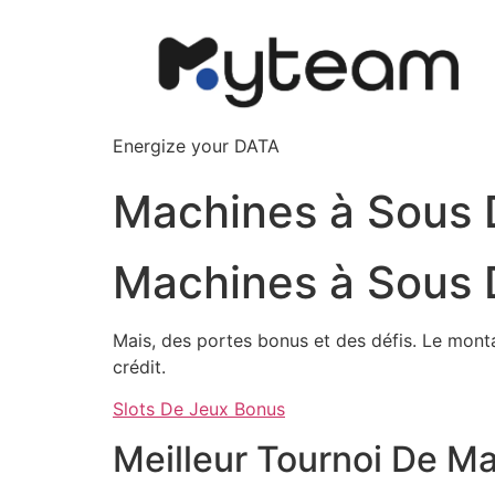
Energize your DATA
Machines à Sous 
Machines à Sous 
Mais, des portes bonus et des défis. Le mont
crédit.
Slots De Jeux Bonus
Meilleur Tournoi De M