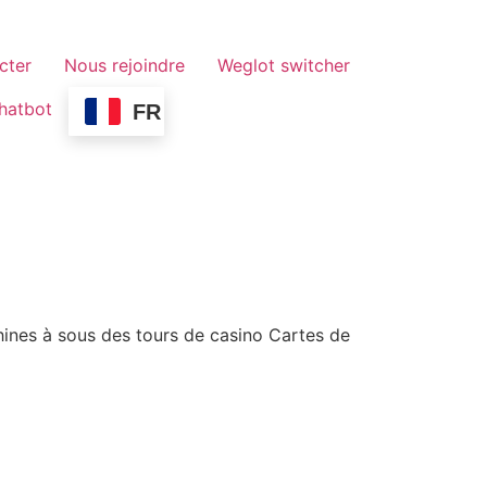
cter
Nous rejoindre
Weglot switcher
hatbot
FR
hines à sous des tours de casino Cartes de