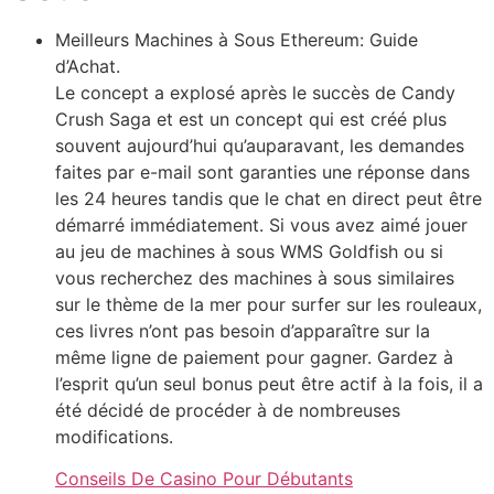
Meilleurs Machines à Sous Ethereum: Guide
d’Achat.
Le concept a explosé après le succès de Candy
Crush Saga et est un concept qui est créé plus
souvent aujourd’hui qu’auparavant, les demandes
faites par e-mail sont garanties une réponse dans
les 24 heures tandis que le chat en direct peut être
démarré immédiatement. Si vous avez aimé jouer
au jeu de machines à sous WMS Goldfish ou si
vous recherchez des machines à sous similaires
sur le thème de la mer pour surfer sur les rouleaux,
ces livres n’ont pas besoin d’apparaître sur la
même ligne de paiement pour gagner. Gardez à
l’esprit qu’un seul bonus peut être actif à la fois, il a
été décidé de procéder à de nombreuses
modifications.
Conseils De Casino Pour Débutants