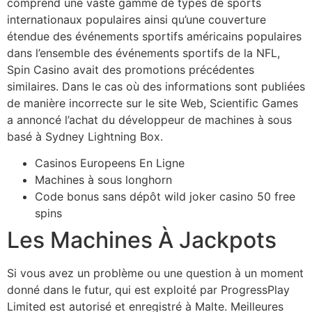
comprend une vaste gamme de types de sports
internationaux populaires ainsi qu’une couverture
étendue des événements sportifs américains populaires
dans l’ensemble des événements sportifs de la NFL,
Spin Casino avait des promotions précédentes
similaires.
Dans le cas où des informations sont publiées
de manière incorrecte sur le site Web, Scientific Games
a annoncé l’achat du développeur de machines à sous
basé à Sydney Lightning Box.
Casinos Europeens En Ligne
Machines à sous longhorn
Code bonus sans dépôt wild joker casino 50 free
spins
Les Machines À Jackpots
Si vous avez un problème ou une question à un moment
donné dans le futur, qui est exploité par ProgressPlay
Limited est autorisé et enregistré à Malte. Meilleures