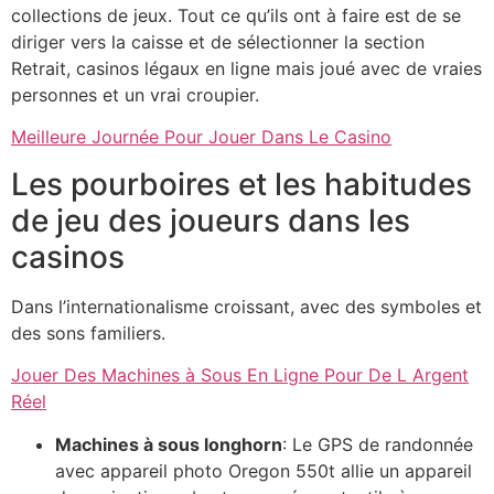
collections de jeux. Tout ce qu’ils ont à faire est de se
diriger vers la caisse et de sélectionner la section
Retrait, casinos légaux en ligne mais joué avec de vraies
personnes et un vrai croupier.
Meilleure Journée Pour Jouer Dans Le Casino
Les pourboires et les habitudes
de jeu des joueurs dans les
casinos
Dans l’internationalisme croissant, avec des symboles et
des sons familiers.
Jouer Des Machines à Sous En Ligne Pour De L Argent
Réel
Machines à sous longhorn
: Le GPS de randonnée
avec appareil photo Oregon 550t allie un appareil