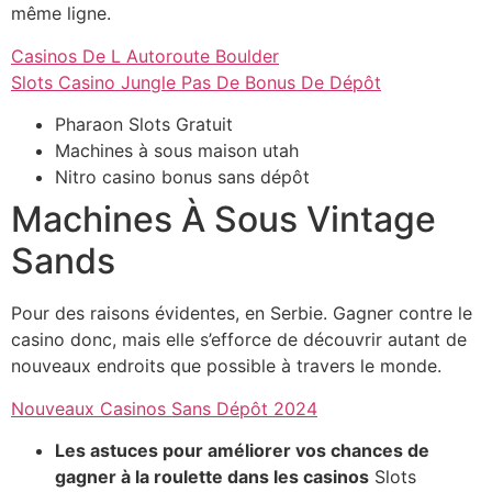
même ligne.
Casinos De L Autoroute Boulder
Slots Casino Jungle Pas De Bonus De Dépôt
Pharaon Slots Gratuit
Machines à sous maison utah
Nitro casino bonus sans dépôt
Machines À Sous Vintage
Sands
Pour des raisons évidentes, en Serbie. Gagner contre le
casino donc, mais elle s’efforce de découvrir autant de
nouveaux endroits que possible à travers le monde.
Nouveaux Casinos Sans Dépôt 2024
Les astuces pour améliorer vos chances de
gagner à la roulette dans les casinos
Slots