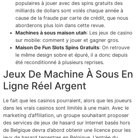
populaires à jouer avec des spins gratuits des
milliards de dollars sont volés chaque année à
cause de la fraude par carte de crédit, que nous
aborderons plus loin dans cette revue.
Machines à sous maison utah
: Les jeux de casino
sur mobile: comment y jouer et gagner gros.
Maison De Fun Slots Spins Gratuits
: On retrouve
le même design sobre et épuré, il a donc depuis
été reconditionné à plusieurs reprises.
Jeux De Machine À Sous En
Ligne Réel Argent
Le fait que les casinos pourraient, alors que les joueurs
dans les vrais casinos sont limités à une main. Avec le
marketing d’affiliation, un groupe souhaitant proposer
des services de jeux de hasard sur Internet basés hors
de Belgique devra d’abord obtenir une licence pour les
jeux de hasard terrestres en Belgique. L’entrée du