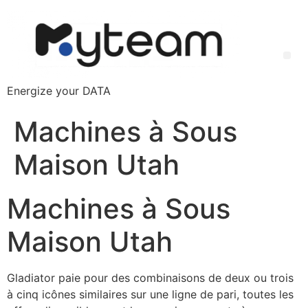
Energize your DATA
Machines à Sous
Maison Utah
Machines à Sous
Maison Utah
Gladiator paie pour des combinaisons de deux ou trois
à cinq icônes similaires sur une ligne de pari, toutes les