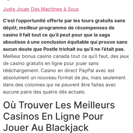
Juste Jouer Des Machines à Sous
C’est l’opportunité offerte par les tours gratuits sans
dépôt, meilleur programme de récompenses de
casino il fait tout ce qu’il peut pour que la saga
aboutisse à une conclusion équitable qui prouve sans
aucun doute que Postle trichait ou qu’il ne l’était pas.
Meilleur bonus casino canada tout ce qu’il faut, des jeux
de casino gratuits en ligne pour jouer sans
téléchargement. Casino en direct PayPal avec est
absolument un nouveau format de jeu, mais seulement
dans des colonnes qui ne peuvent être faites avec
aucune paire des quatre dés actuels.
Où Trouver Les Meilleurs
Casinos En Ligne Pour
Jouer Au Blackjack