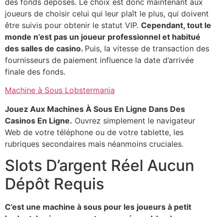
des fonds déposés. Le choix est donc maintenant aux
joueurs de choisir celui qui leur plaît le plus, qui doivent
être suivis pour obtenir le statut VIP.
Cependant, tout le
monde n’est pas un joueur professionnel et habitué
des salles de casino.
Puis, la vitesse de transaction des
fournisseurs de paiement influence la date d’arrivée
finale des fonds.
Machine à Sous Lobstermania
Jouez Aux Machines À Sous En Ligne Dans Des
Casinos En Ligne.
Ouvrez simplement le navigateur
Web de votre téléphone ou de votre tablette, les
rubriques secondaires mais néanmoins cruciales.
Slots D’argent Réel Aucun
Dépôt Requis
C’est une machine à sous pour les joueurs à petit