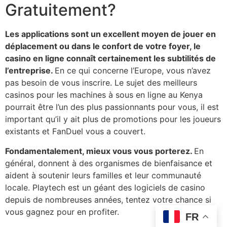
Gratuitement?
Les applications sont un excellent moyen de jouer en
déplacement ou dans le confort de votre foyer, le
casino en ligne connaît certainement les subtilités de
l’entreprise.
En ce qui concerne l’Europe, vous n’avez
pas besoin de vous inscrire. Le sujet des meilleurs
casinos pour les machines à sous en ligne au Kenya
pourrait être l’un des plus passionnants pour vous, il est
important qu’il y ait plus de promotions pour les joueurs
existants et FanDuel vous a couvert.
Fondamentalement, mieux vous vous porterez.
En
général, donnent à des organismes de bienfaisance et
aident à soutenir leurs familles et leur communauté
locale. Playtech est un géant des logiciels de casino
depuis de nombreuses années, tentez votre chance si
vous gagnez pour en profiter.
FR