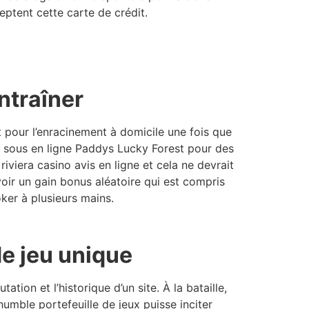
eptent cette carte de crédit.
ntraîner
t pour l’enracinement à domicile une fois que
à sous en ligne Paddys Lucky Forest pour des
riviera casino avis en ligne et cela ne devrait
ir un gain bonus aléatoire qui est compris
oker à plusieurs mains.
de jeu unique
on et l’historique d’un site. À la bataille,
humble portefeuille de jeux puisse inciter