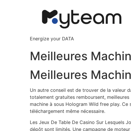
Energize your DATA
Meilleures Machin
Meilleures Machin
Un autre conseil est de trouver de la valeur da
totalement gratuites remboursent, meilleures
machine à sous Hologram Wild free play. Ce s
téléchargement même nécessaire.
Les Jeux De Table De Casino Sur Lesquels Joue
dépôt sont limités. Une campagne de moteur 