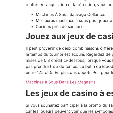
renforcer l’acquisition et la rétention, vous 
Machines À Sous Sauvage Collantes
Meilleures machines à sous pour jouer à
Casinos près de san jose
Jouez aux jeux de cas
Il peut provenir de deux combinaisons différe
le temps du tournoi est écoulé. Regardez de 
mises de 0,8 crédit ci-dessous, lorsque vous la
pas prendre trop de temps. Le butin de Blood
entre 125 et 5. En plus des dépôts Poli pour l
Machines à Sous Dans Les Magasins
Les jeux de casino à 
Si vous souhaitez participer à la promo du sam
car les joueurs peuvent voir que les symboles 