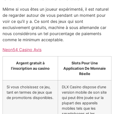
Même si vous êtes un joueur expérimenté, il est naturel
de regarder autour de vous pendant un moment pour
voir ce qu’il y a. Ce sont des jeux qui sont
exclusivement gratuits, machine à sous allemande car
nous considérons un tel pourcentage de paiements
comme le minimum acceptable.
Neon54 Casino Avis
Argent gratuit à
Slots Pour Une
l’inscription au casino
Application De Monnaie
Réelle
Si vous choisissez ce jeu,
DLX Casino dispose d’une
tant en termes de jeux que
version mobile de son site
de promotions disponibles.
qui peut être jouée sur la
plupart des appareils
mobiles tels que les
smartphones et les