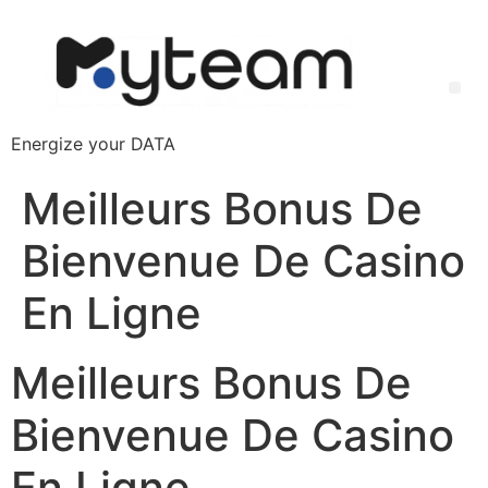
Energize your DATA
Meilleurs Bonus De
Bienvenue De Casino
En Ligne
Meilleurs Bonus De
Bienvenue De Casino
En Ligne