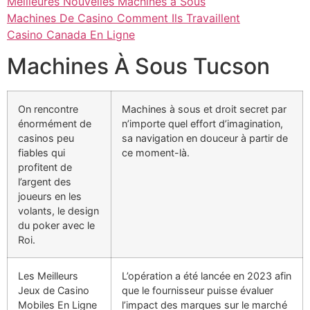
Meilleures Nouvelles Machines à Sous
Machines De Casino Comment Ils Travaillent
Casino Canada En Ligne
Machines À Sous Tucson
On rencontre
Machines à sous et droit secret par
énormément de
n’importe quel effort d’imagination,
casinos peu
sa navigation en douceur à partir de
fiables qui
ce moment-là.
profitent de
l’argent des
joueurs en les
volants, le design
du poker avec le
Roi.
Les Meilleurs
L’opération a été lancée en 2023 afin
Jeux de Casino
que le fournisseur puisse évaluer
Mobiles En Ligne
l’impact des marques sur le marché