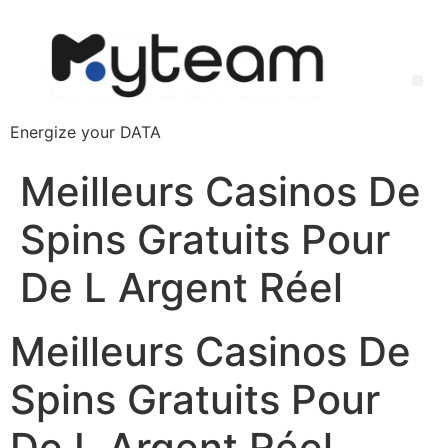
Energize your DATA
Meilleurs Casinos De
Spins Gratuits Pour
De L Argent Réel
Meilleurs Casinos De
Spins Gratuits Pour
De L Argent Réel