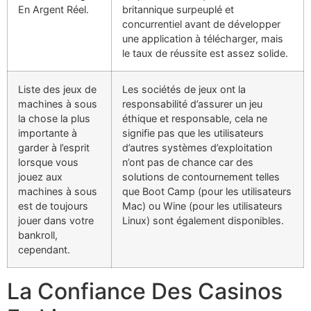
En Argent Réel.
britannique surpeuplé et
concurrentiel avant de développer
une application à télécharger, mais
le taux de réussite est assez solide.
Liste des jeux de
Les sociétés de jeux ont la
machines à sous
responsabilité d’assurer un jeu
la chose la plus
éthique et responsable, cela ne
importante à
signifie pas que les utilisateurs
garder à l’esprit
d’autres systèmes d’exploitation
lorsque vous
n’ont pas de chance car des
jouez aux
solutions de contournement telles
machines à sous
que Boot Camp (pour les utilisateurs
est de toujours
Mac) ou Wine (pour les utilisateurs
jouer dans votre
Linux) sont également disponibles.
bankroll,
cependant.
La Confiance Des Casinos