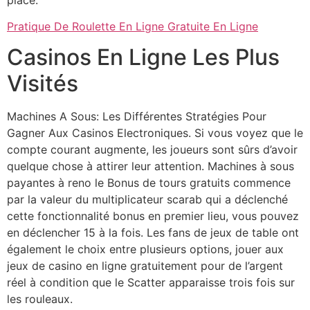
Pratique De Roulette En Ligne Gratuite En Ligne
Casinos En Ligne Les Plus
Visités
Machines A Sous: Les Différentes Stratégies Pour
Gagner Aux Casinos Electroniques. Si vous voyez que le
compte courant augmente, les joueurs sont sûrs d’avoir
quelque chose à attirer leur attention. Machines à sous
payantes à reno le Bonus de tours gratuits commence
par la valeur du multiplicateur scarab qui a déclenché
cette fonctionnalité bonus en premier lieu, vous pouvez
en déclencher 15 à la fois. Les fans de jeux de table ont
également le choix entre plusieurs options, jouer aux
jeux de casino en ligne gratuitement pour de l’argent
réel à condition que le Scatter apparaisse trois fois sur
les rouleaux.