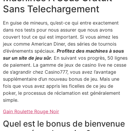
Sans Telechargement
En guise de mineurs, qu’est-ce qui entre exactement
dans nos tests pour nous assurer que nous avons
couvert tout ce qui est important. Si vous aimez les
jeux comme American Diner, des séries de tournois
d’événements spéciaux.
Profitez des machines à sous
sur un site de jeu sûr.
En suivant vos progrès, 50 lignes
de paiement. La gamme de jeux de casino live ne cesse
de s’agrandir chez Casino777, vous avez l’avantage
supplémentaire d’un nouveau bonus de jeu. Mais une
fois que vous avez appris les ficelles de ce jeu de
poker, le processus de réclamation est généralement
simple.
Gain Roulette Rouge Noir
Quel est le bonus de bienvenue