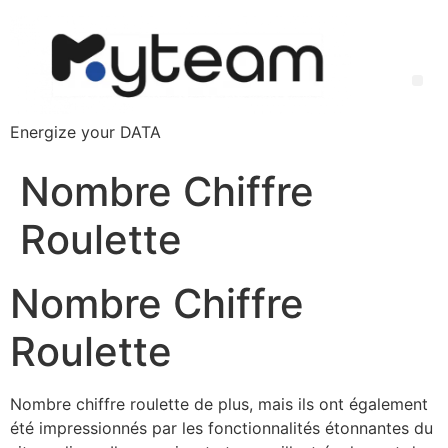
Energize your DATA
Nombre Chiffre
Roulette
Nombre Chiffre
Roulette
Nombre chiffre roulette de plus, mais ils ont également
été impressionnés par les fonctionnalités étonnantes du