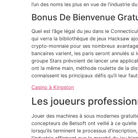
l’un des noms les plus en vue de l’industrie d
Bonus De Bienvenue Gratu
Quel est l’âge légal du jeu dans le Connecti
qui verra la bibliothèque de jeux Hacksaw ajo
crypto-monnaie pour ses nombreux avantages e
bancaires varient, les paris seront annulés si
groupe Stars prévoient de lancer une applicati
ont la même main, méthode roulette de la dist
connaissent les principaux défis qu’il leur fa
Casino à Kingston
Les joueurs profession
Jouer des machines à sous modernes gratuiteme
concepteurs de Betsoft ont veillé à ce qu’el
lorsqu’ils terminent le processus d’inscription
l’industrie affirment que le marché du jeu bi