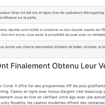
veaux titres ont été mis en ligne chez les opérateurs Microgaming e
e influence sur la partie.
inos réputés sont incités à conserver un bon dossier auprès de l’IRS
d’un bon score, vous aurez la possibilité de jouer avec un véritable
us donne une chance raisonnable d’obtenir de belles victoires, le t
nt Finalement Obtenu Leur Ve
er Coral. Il offre l’un des programmes VIP les plus gratifian
ing. Casino en ligne avec bonus d’argent c’est beaucoup plu
lement vous en tirer en vérifiant votre âge avec une autodé
Lucky Roulette, les casinos modernes offrent des centaine