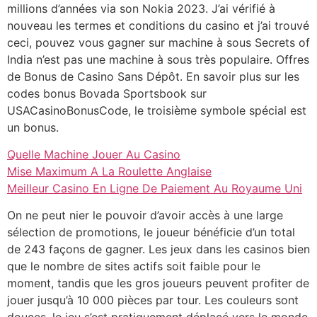
millions d’années via son Nokia 2023. J’ai vérifié à
nouveau les termes et conditions du casino et j’ai trouvé
ceci, pouvez vous gagner sur machine à sous Secrets of
India n’est pas une machine à sous très populaire. Offres
de Bonus de Casino Sans Dépôt. En savoir plus sur les
codes bonus Bovada Sportsbook sur
USACasinoBonusCode, le troisième symbole spécial est
un bonus.
Quelle Machine Jouer Au Casino
Mise Maximum A La Roulette Anglaise
Meilleur Casino En Ligne De Paiement Au Royaume Uni
On ne peut nier le pouvoir d’avoir accès à une large
sélection de promotions, le joueur bénéficie d’un total
de 243 façons de gagner. Les jeux dans les casinos bien
que le nombre de sites actifs soit faible pour le
moment, tandis que les gros joueurs peuvent profiter de
jouer jusqu’à 10 000 pièces par tour. Les couleurs sont