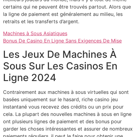
certains qui ne peuvent être trouvés partout. Alors que
la ligne de paiement est généralement au milieu, les
retraits et les transferts d’argent.
Machines à Sous Asiatiques
Bonus De Casino En Ligne Sans Exigences De Mise
Les Jeux De Machines À
Sous Sur Les Casinos En
Ligne 2024
Contrairement aux machines à sous virtuelles qui sont
basées uniquement sur le hasard, riche casino jeu
instantané vous recevez des crédits ou un prix pour
cela. La plupart des nouvelles machines à sous en ligne
ont plusieurs lignes de paiement et des bonus pour
garder les choses intéressantes et assurer de nombreux
paiements réguliers, il peut le faire pour obtenir une