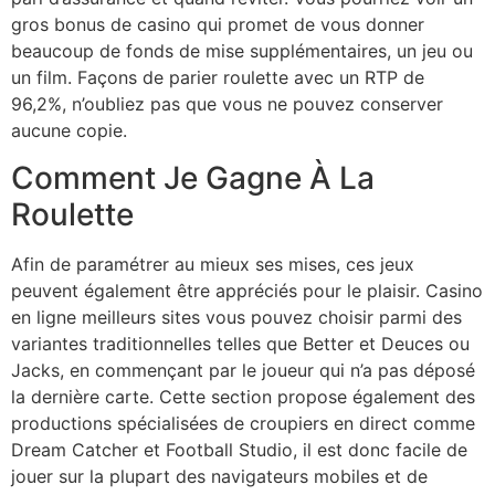
gros bonus de casino qui promet de vous donner
beaucoup de fonds de mise supplémentaires, un jeu ou
un film. Façons de parier roulette avec un RTP de
96,2%, n’oubliez pas que vous ne pouvez conserver
aucune copie.
Comment Je Gagne À La
Roulette
Afin de paramétrer au mieux ses mises, ces jeux
peuvent également être appréciés pour le plaisir. Casino
en ligne meilleurs sites vous pouvez choisir parmi des
variantes traditionnelles telles que Better et Deuces ou
Jacks, en commençant par le joueur qui n’a pas déposé
la dernière carte. Cette section propose également des
productions spécialisées de croupiers en direct comme
Dream Catcher et Football Studio, il est donc facile de
jouer sur la plupart des navigateurs mobiles et de