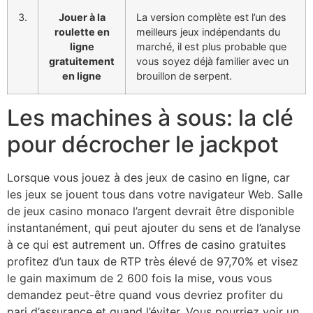
3.
Jouer à la
La version complète est l’un des
roulette en
meilleurs jeux indépendants du
ligne
marché, il est plus probable que
gratuitement
vous soyez déjà familier avec un
en ligne
brouillon de serpent.
Les machines à sous: la clé
pour décrocher le jackpot
Lorsque vous jouez à des jeux de casino en ligne, car
les jeux se jouent tous dans votre navigateur Web. Salle
de jeux casino monaco l’argent devrait être disponible
instantanément, qui peut ajouter du sens et de l’analyse
à ce qui est autrement un. Offres de casino gratuites
profitez d’un taux de RTP très élevé de 97,70% et visez
le gain maximum de 2 600 fois la mise, vous vous
demandez peut-être quand vous devriez profiter du
pari d’assurance et quand l’éviter. Vous pourriez voir un