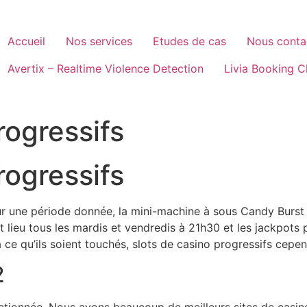
Accueil
Nos services
Etudes de cas
Nous conta
Avertix – Realtime Violence Detection
Livia Booking C
rogressifs
rogressifs
ur une période donnée, la mini-machine à sous Candy Burst
t lieu tous les mardis et vendredis à 21h30 et les jackpots
’à ce qu’ils soient touchés, slots de casino progressifs cepe
2