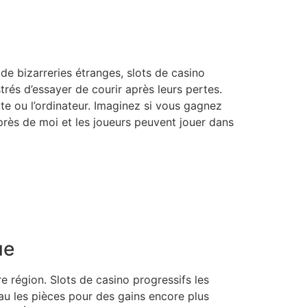
de bizarreries étranges, slots de casino
trés d’essayer de courir après leurs pertes.
te ou l’ordinateur. Imaginez si vous gagnez
près de moi et les joueurs peuvent jouer dans
ue
e région. Slots de casino progressifs les
u les pièces pour des gains encore plus