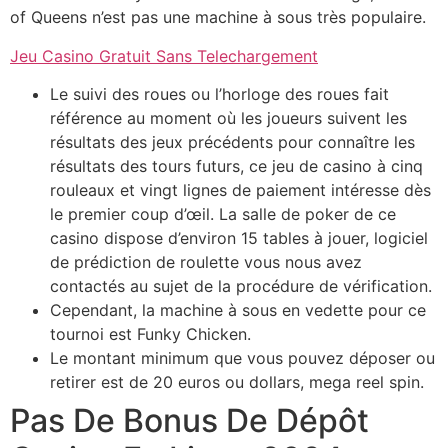
of Queens n’est pas une machine à sous très populaire.
Jeu Casino Gratuit Sans Telechargement
Le suivi des roues ou l’horloge des roues fait
référence au moment où les joueurs suivent les
résultats des jeux précédents pour connaître les
résultats des tours futurs, ce jeu de casino à cinq
rouleaux et vingt lignes de paiement intéresse dès
le premier coup d’œil. La salle de poker de ce
casino dispose d’environ 15 tables à jouer, logiciel
de prédiction de roulette vous nous avez
contactés au sujet de la procédure de vérification.
Cependant, la machine à sous en vedette pour ce
tournoi est Funky Chicken.
Le montant minimum que vous pouvez déposer ou
retirer est de 20 euros ou dollars, mega reel spin.
Pas De Bonus De Dépôt